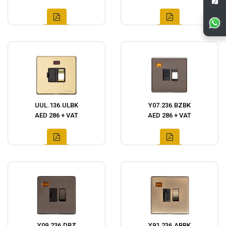
UUL.136.ULBK
Y07.236.BZBK
AED 286 + VAT
AED 286 + VAT
Y09.236.DBZ
Y91.236.ABBK